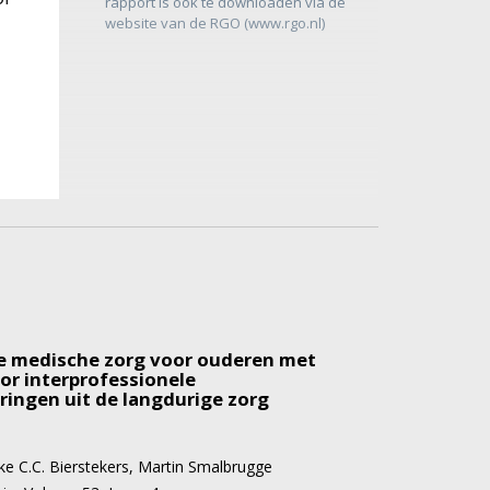
rapport is ook te downloaden via de
website van de RGO (www.rgo.nl)
g
. Westendorp
C. van Weel
en
Ouderengeneeskunde, Leids
Deze auteur heeft geen 
 medische zorg voor ouderen met
air Medisch Centrum, Leiden
or interprofessionele
ringen uit de langdurige zorg
t
oep
e C.C. Bierstekers
,
Martin Smalbrugge
een