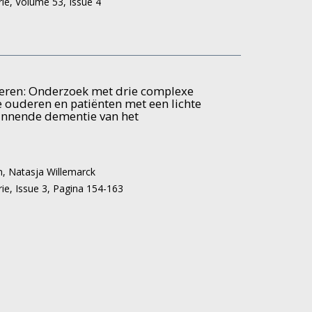
rie,
Volume 53,
Issue 4
e
t
an
deren: Onderzoek met drie complexe
e ouderen en patiënten met een lichte
ginnende dementie van het
n
,
Natasja Willemarck
rie,
Issue 3,
Pagina 154-163
p
e
sen