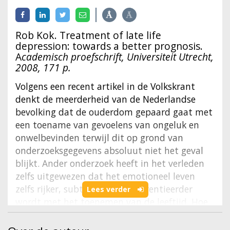
Rob Kok. Treatment of late life
depression: towards a better prognosis.
A
cademisch proefschrift, Universiteit Utrecht,
2008, 171 p.
Volgens een recent artikel in de Volkskrant
denkt de meerderheid van de Nederlandse
bevolking dat de ouderdom gepaard gaat met
een toename van gevoelens van ongeluk en
onwelbevinden terwijl dit op grond van
onderzoeksgegevens absoluut niet het geval
blijkt. Ander onderzoek heeft in het verleden
zelfs uitgewezen dat het emotioneel leven
zelfs rijker, subtieler en gedifferentieerder
Lees verder
wordt met het toenemen van de leeftijd. Hoe
zit het dan als de oudere mens psychiatrische
problemen krijgt? Eind jaren ’80, ten tijde van