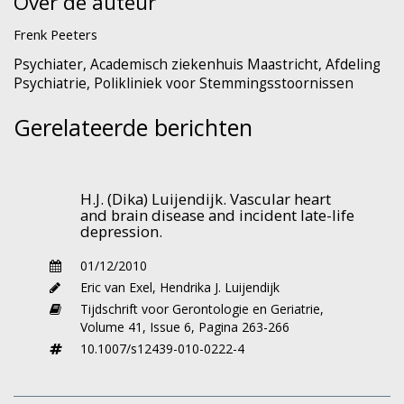
Over de auteur
mijn opleiding tot psychiater, las ik in
Frenk Peeters
psychotherapeutische literatuur nog wel dat
ouderdom een contra-indicatie voor
Psychiater, Academisch ziekenhuis Maastricht, Afdeling
Psychiatrie, Polikliniek voor Stemmingsstoornissen
inzichtgevende psychotherapie zou zijn.
Evenzogoed worden depressies bij ouderen
Gerelateerde berichten
vaak beschouwd als minder goed
behandelbaar. Het is blijkbaar een hardnekkig
stereotype dat de ouderdom niet alleen komt
met gebreken maar ook met slecht
H.J. (Dika) Luijendijk. Vascular heart
and brain disease and incident late-life
beïnvloedbare psychiatrische ellende.
depression.
Rob Kok beschrijft in zijn proefschrift, waar de
01/12/2010
passie voor zijn onderwerp vanaf druipt, een
Eric van Exel
,
Hendrika J. Luijendijk
onderzoek naar de medicamenteuze
Tijdschrift voor Gerontologie en Geriatrie,
behandeling van depressies bij ouderen met
Volume 41,
Issue 6,
Pagina 263-266
name bij degenen die op eerdere behandeling
10.1007/s12439-010-0222-4
niet goed reageerden. De setting waarin dit
onderzoek plaatsvond was de klinische