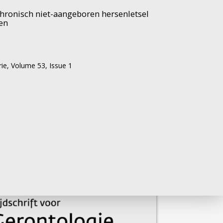
hronisch niet-aangeboren hersenletsel
t
en
in
Zo
rie,
Volume 53,
Issue 1
ven
van
9
e