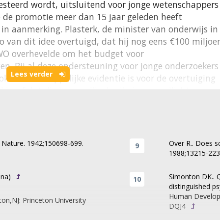
esteerd wordt, uitsluitend voor jonge wetenschappers
 de promotie meer dan 15 jaar geleden heeft
in aanmerking. Plasterk, de minister van onderwijs in
o van dit idee overtuigd, dat hij nog eens €100 miljoe
NWO overhevelde om het budget voor
n. Bij al deze ondersteuning voor jonge onderzoekers 
Lees verder
ook wetenschappelijke evidentie is voor de overtuiging
d is, of dat die belangrijke beslissingen wellicht op een
hman in 1953 wordt naar deze vraag veel onderzoek
 aanleiding hiervan is, dat de assumptie van het jong
dies naar de productiviteit van onderzoekers, die in d
. Nature. 1942;150698-699.
Over R.. Does sc
1988;13215-223
ubliceerd werden, aantoonden dat productiviteit van
jd stijgt, en daarna tot het einde van hun carrière
ina)
Simonton DK.. Q
ond het 40-45e levensjaar. Dat is bepaald niet een heel
distinguished ps
 leeftijdseffecten heel weinig (5- 8%) van de variantie i
Human Develop
on,NJ: Princeton University
 wetenschapper. Prestaties uit het verleden waren de
DQJ4
ductiviteit: het verklaarde een tot twee derde van de