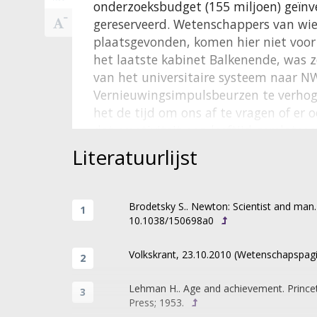
onderzoeksbudget (155 miljoen) geïnv
gereserveerd. Wetenschappers van wie
plaatsgevonden, komen hier niet voor 
het laatste kabinet Balkenende, was z
van het universitaire systeem naar 
Vernieuwingsimpulsbeurzen te verhoge
het de tijd om ons af te vragen of er 
dat creativiteit aan leeftijd gerelateer
vooroordeel berusten.
Literatuurlijst
Sinds het klassieke onderzoek van Le
verricht.
,
,
,
De conclusie naar
3
4
5
6
genie een mythe is. Hoewel vroege stu
Brodetsky S.. Newton: Scientist and man
10.1038/150698a0
tweede helft van de laatste eeuw gep
wetenschappers tot een bepaalde leefti
Volkskrant, 23.10.2010 (Wetenschapspag
daalt, was de piek in de psychologie r
jonge leeftijd. Voorts verklaarden deze
Lehman H.. Age and achievement. Princet
de individuele productiviteit van een
Press; 1953.
beste voorspeller van toekomstige pro