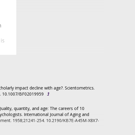
n
is
e
e
holarly impact decline with age?. Scientometrics.
. 10.1007/BF02019959
uality, quantity, and age: The careers of 10
ychologists. International Journal of Aging and
n
ment. 1958;21241-254. 10.2190/KB7E-A45M-X8X7-