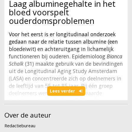
Laag albuminegehalte in het
bloed voorspelt
ouderdomsproblemen
Voor het eerst is er longitudinaal onderzoek
gedaan naar de relatie tussen albumine (een
bloedeiwit) en achteruitgang in lichamelijk
functioneren bij ouderen. Epidemioloog
Bianca
Schalk
(31) maakte gebruik van de bevindingen
uit de Longitudinal Aging Study Amsterdam
(LASA) en concentreerde zich op deelnemers in
de leeftijd van 55 tot 85 jaar. Bij één groep
Lees verder
deelnemers werd de albumine waarde
gemeten in 1992/1993 (n=1507) en bij een
andere groep deelnemers gebeurde dit in
Over de auteur
1992/1993 én drie jaar later (n=713). De
resultaten in haar proefschrift laten zien dat
Redactiebureau
een (chronisch) lage albumine waarde of een