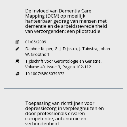
met dementie (Umeå, Noord-Zweden).
De invloed van Dementia Care
Opzet
Mapping (DCM) op moeilijk
hanteerbaar gedrag van mensen met
In 99 woningen werden er veertig gevonden
dementie en de arbeidstevredenheid
van verzorgenden: een pilotstudie
waar minstens 20% van de bewoners wel eens
werd gefixeerd om te voorkomen dat zij letsel
01/06/2009
zouden oplopen door een val.
Daphne Kuiper
,
G. J. Dijkstra
,
J. Tuinstra
,
Johan
Mobiliteitbeperking door fixatie gebeurde
W. Groothoff
bijvoorbeeld met een Zweedse band, of door
Tijdschrift voor Gerontologie en Geriatrie,
een aangepaste stoel waaruit iemand niet
Volume 40,
Issue 3,
Pagina 102-112
onbegeleid kon opstaan. Toepassing van een
10.1007/BF03079572
bedhek om te voorkomen dat een bewoner
zonder hulp uit bed zou stappen, werd in dit
onderzoek echter niet geteld als
mobiliteitbeperkende maatregel. De veertig
Toepassing van richtlijnen voor
depressiezorg in verpleeghuizen en
woningen werden willekeurig verdeeld in een
door professionals ervaren
interventiegroep en een controlegroep. De
competentie, autonomie en
verbondenheid
verzorgenden in de twintig woningen van de