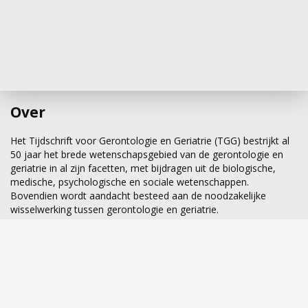
Resultaten
Meer dan de helft van de betrokken
verzorgenden bekeek vijf van de zes ‘klinische
lessen’ op video. De videoles over de nadelen
van beperkende maatregelen werd door 83%
Over
van de verzorgenden bekeken, de andere
video’s door 73% tot 96%. Verzorgenden die de
Het Tijdschrift voor Gerontologie en Geriatrie (TGG) bestrijkt al
50 jaar het brede wetenschapsgebied van de gerontologie en
cursus hadden gevolgd, vonden dat hun
geriatrie in al zijn facetten, met bijdragen uit de biologische,
kennis over dementie verbeterd was. Die
medische, psychologische en sociale wetenschappen.
kennisverbetering was bij hen groter dan bij
Bovendien wordt aandacht besteed aan de noodzakelijke
verzorgenden in de controlegroep, die nog niet
wisselwerking tussen gerontologie en geriatrie.
extra waren geschoold. Na de cursus waren
meer verzorgenden van mening dat zij minder
snel om mobiliteitsbeperkende maatregelen
zouden vragen dan daarvoor. Aan het begin
van de studie waren er in de interventiegroep