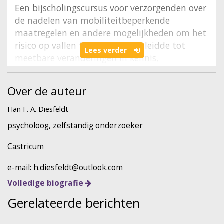
Een bijscholingscursus voor verzorgenden over
de nadelen van mobiliteitbeperkende
maatregelen en andere mogelijkheden om het
risico op vallen te verminderen leidde tot
Lees verder
meetbare veranderingen in kennis,
opvattingen over fixatie, en handelen.
Toepassing van mobiliteitbeperkende
Over de auteur
maatregelen nam in de interventiegroep met
35% af, zonder toename van valpartijen of
Han F. A. Diesfeldt
psychofarmacagebruik. In de controlegroep
psycholoog, zelfstandig onderzoeker
(geen bijscholing) nam het aantal bewoners bij
wie fixatie werd toegepast met 35% toe.
Castricum
e-mail: h.diesfeldt@outlook.com
Bespreking van de studie
Volledige biografie
Deelnemers
Gerelateerde berichten
Verzorgenden en bewoners in veertig
kleinschalige woonvoorzieningen voor mensen