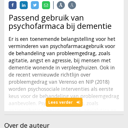
Passend gebruik van
psychofarmaca bij dementie
Er is een toenemende belangstelling voor het
verminderen van psychofarmacagebruik voor
de behandeling van probleemgedrag, zoals
agitatie, angst en agressie, bij mensen met
dementie wonende in verpleeghuizen. Ook in
de recent vernieuwde richtlijn over
probleemgedrag van Verenso en NIP (2018)
worden psychosociale interventies als eerste
keus voor de behandeling van probleemgedrag
Lees verder
aanbevolen. Psychofarmaca (PF), zoals
antipsychotica, antidepressiva, anxiolytica en
hypnotica zijn tweede keus als bijvoorbeeld
Over de auteur
sensorische activatie, licht- of muziektherapie