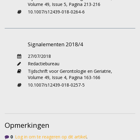
Volume 49,
Issue 5,
Pagina 213-216
effect te bepalen van regelmatige
10.1007/s12439-018-0264-6
medicatiebeoordeling op het passend
voorschrijven van PF.
Slechts tien procent van de voorschriften van
PF voor probleemgedrag bij
Signalementen 2018/4
verpleeghuisbewoners met dementie bleek,
27/07/2018
gemeten met het nieuwe meetinstrument,
Redactiebureau
volledig passend en het medicatiegebruik was
Tijdschrift voor Gerontologie en Geriatrie,
geassocieerd met kenmerken van bewoners
Volume 49,
Issue 4,
Pagina 163-166
(zoals hogere leeftijd en ernstiger
10.1007/s12439-018-0257-5
probleemgedrag), maar ook met kenmerken
van zorgverleners (bijvoorbeeld bij hogere
werkdruk van het zorgteam vaker niet-
passend PF-gebruik). Het regelmatig
beoordelen van de PF-voorschriften verbeterde
Opmerkingen
de kwaliteit van het voorschrijven van PF. Op
basis van deze resultaten wordt het uitvoeren
0
Log in om te reageren op dit artikel
.