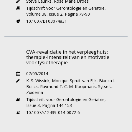
Steve Lauriks
,
Rose Marie Dröes
een psychologische interventie, al dan niet in
Tijdschrift voor Gerontologie en Geriatrie,
combinatie met medicatie, konden vervolgens
Volume 38,
Issue 2,
Pagina 79-90
aangeven welke van zes vormen van
10.1007/BF03074831
psychotherapie hen het meest aansprak:
ondersteunend, cognitief-
gedragstherapeutisch, gericht op stress
management, psychoanalytisch,
CVA-revalidatie in het verpleeghuis:
mindfulness/acceptance and commitment
therapie-intensiteit van en motivatie
therapy, en pastorale/religieuze begeleiding.
voor fysiotherapie
Ook werd gevraagd naar een eventuele
07/05/2014
voorkeur voor individuele behandeling of
K. S. Wissink
,
Monique Spruit-van Eijk
,
Bianca I.
groepstherapie. Potentiële deelnemers werden
Buijck
,
Raymond T. C. M. Koopmans
,
Sytse U.
gerekruteerd door advertenties in huis-aan-
Zuidema
huisbladen, openbare bibliotheken, wijkcentra
Tijdschrift voor Gerontologie en Geriatrie,
en via folders die werden uitgereikt door
Issue 3,
Pagina 144-153
medewerkers van tafeltje-dekje. Vanwege
10.1007/s12439-014-0072-6
mogelijke verschillen tussen generaties in
kennis en opvattingen over geestelijke