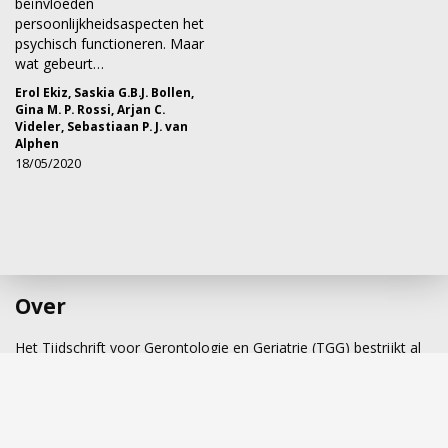
beïnvloeden
persoonlijkheidsaspecten het
psychisch functioneren. Maar
wat gebeurt…
Erol Ekiz
,
Saskia G.B.J. Bollen
,
Gina M. P. Rossi
,
Arjan C.
Videler
,
Sebastiaan P. J. van
Alphen
18/05/2020
Over
Het Tijdschrift voor Gerontologie en Geriatrie (TGG) bestrijkt al
50 jaar het brede wetenschapsgebied van de gerontologie en
geriatrie in al zijn facetten, met bijdragen uit de biologische,
medische, psychologische en sociale wetenschappen.
Bovendien wordt aandacht besteed aan de noodzakelijke
wisselwerking tussen gerontologie en geriatrie.