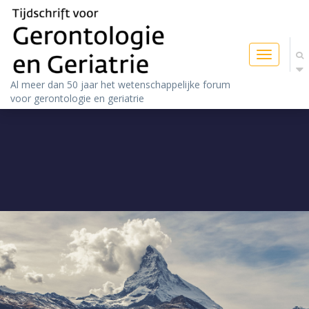
Toggle
navigatio
Al meer dan 50 jaar het wetenschappelijke forum
voor gerontologie en geriatrie