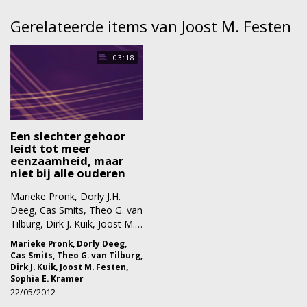
Gerelateerde items van Joost M. Festen
03:18
Een slechter gehoor
leidt tot meer
eenzaamheid, maar
niet bij alle ouderen
Marieke Pronk, Dorly J.H.
Deeg, Cas Smits, Theo G. van
Tilburg, Dirk J. Kuik, Joost M.…
Marieke Pronk
,
Dorly Deeg
,
Cas Smits
,
Theo G. van Tilburg
,
Dirk J. Kuik
,
Joost M. Festen
,
Sophia E. Kramer
22/05/2012