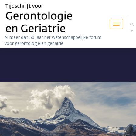
Toggle
navigatio
Al meer dan 50 jaar het wetenschappelijke forum
voor gerontologie en geriatrie