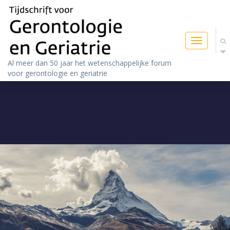
Toggle
navigatio
Al meer dan 50 jaar het wetenschappelijke forum
voor gerontologie en geriatrie