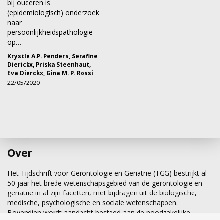
bij ouderen is
(epidemiologisch) onderzoek
naar
persoonlijkheidspathologie
op…
Krystle A.P. Penders
,
Serafine
Dierickx
,
Priska Steenhaut
,
Eva Dierckx
,
Gina M. P. Rossi
22/05/2020
Over
Het Tijdschrift voor Gerontologie en Geriatrie (TGG) bestrijkt al
50 jaar het brede wetenschapsgebied van de gerontologie en
geriatrie in al zijn facetten, met bijdragen uit de biologische,
medische, psychologische en sociale wetenschappen.
Bovendien wordt aandacht besteed aan de noodzakelijke