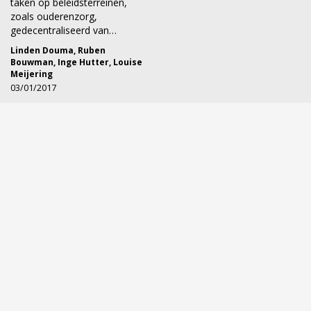
taken op beleidsterreinen,
zoals ouderenzorg,
gedecentraliseerd van…
Linden Douma
,
Ruben
Bouwman
,
Inge Hutter
,
Louise
Meijering
03/01/2017
Over
Het Tijdschrift voor Gerontologie en Geriatrie (TGG) bestrijkt al
50 jaar het brede wetenschapsgebied van de gerontologie en
geriatrie in al zijn facetten, met bijdragen uit de biologische,
medische, psychologische en sociale wetenschappen.
Bovendien wordt aandacht besteed aan de noodzakelijke
wisselwerking tussen gerontologie en geriatrie.