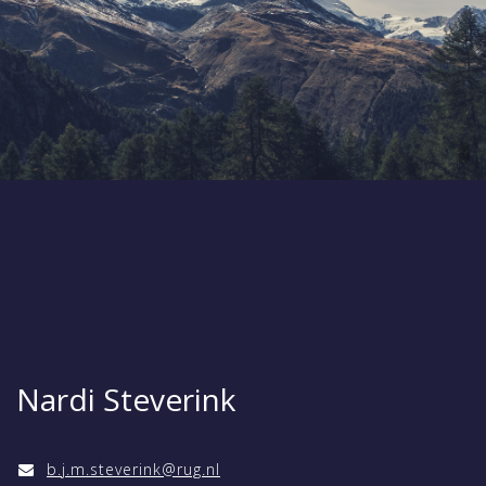
Nardi Steverink
b.j.m.steverink@rug.nl