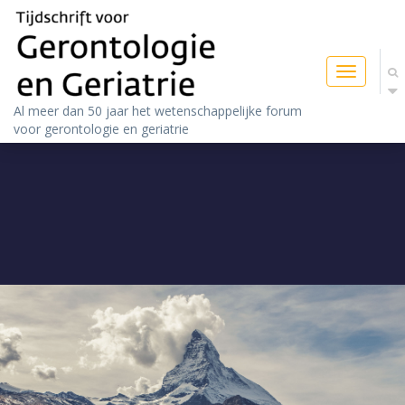
Toggle
navigatio
Al meer dan 50 jaar het wetenschappelijke forum
voor gerontologie en geriatrie