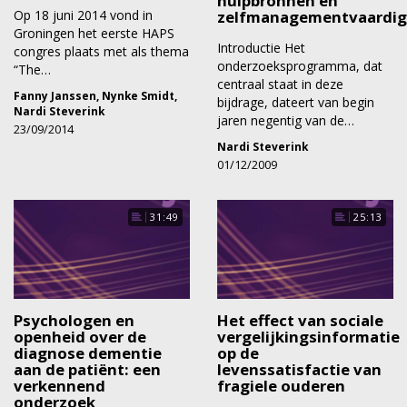
hulpbronnen en
Op 18 juni 2014 vond in
zelfmanagementvaardi
Groningen het eerste HAPS
Introductie Het
congres plaats met als thema
onderzoeksprogramma, dat
“The…
centraal staat in deze
Fanny Janssen
,
Nynke Smidt
,
bijdrage, dateert van begin
Nardi Steverink
jaren negentig van de…
23/09/2014
Nardi Steverink
01/12/2009
31:49
25:13
Psychologen en
Het effect van sociale
openheid over de
vergelijkingsinformatie
diagnose dementie
op de
aan de patiënt: een
levenssatisfactie van
verkennend
fragiele ouderen
onderzoek