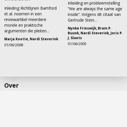
Inleiding en probleemstelling
Inleiding Richtlijnen Bamford
“We are always the same age
et al. noemen in een
inside”. Volgens dit citaat van
reviewartikel meerdere
Gertrude Stein…
morele en praktische
Nynke Frieswijk
,
Bram P.
argumenten die pleiten…
Buunk
,
Nardi Steverink
,
Joris P.
J. Slaets
Marja Kootte
,
Nardi Steverink
01/06/2005
01/06/2008
Over
Het Tijdschrift voor Gerontologie en Geriatrie (TGG) bestrijkt al
50 jaar het brede wetenschapsgebied van de gerontologie en
geriatrie in al zijn facetten, met bijdragen uit de biologische,
medische, psychologische en sociale wetenschappen.
Bovendien wordt aandacht besteed aan de noodzakelijke
wisselwerking tussen gerontologie en geriatrie.