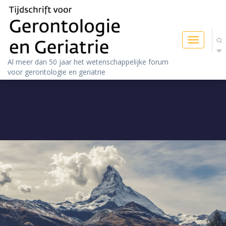
Toggle
navigatio
Al meer dan 50 jaar het wetenschappelijke forum
voor gerontologie en geriatrie