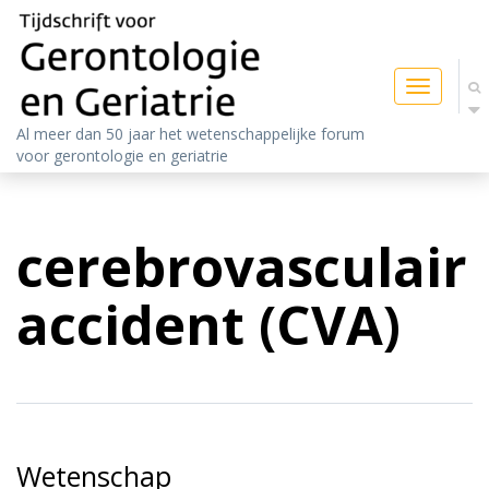
Toggle
navigatio
Al meer dan 50 jaar het wetenschappelijke forum
voor gerontologie en geriatrie
cerebrovasculair
accident (CVA)
Wetenschap