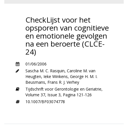
CheckLijst voor het
opsporen van cognitieve
en emotionele gevolgen
na een beroerte (CLCE-
24)
01/06/2006
Sascha M. C. Rasquin
,
Caroline M. van
Heugten
,
Ieke Winkens
,
George H. M. I.
Beusmans
,
Frans R. J. Verhey
Tijdschrift voor Gerontologie en Geriatrie,
Volume 37,
Issue 3,
Pagina 121-126
10.1007/BF03074778