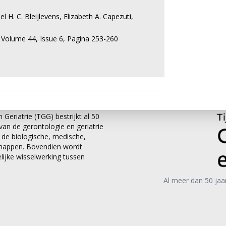
el H. C. Bleijlevens
,
Elizabeth A. Capezuti
,
,
Volume 44,
Issue 6,
Pagina 253-260
 Geriatrie (TGG) bestrijkt al 50
an de gerontologie en geriatrie
it de biologische, medische,
chappen. Bovendien wordt
ijke wisselwerking tussen
Al meer dan 50 jaa