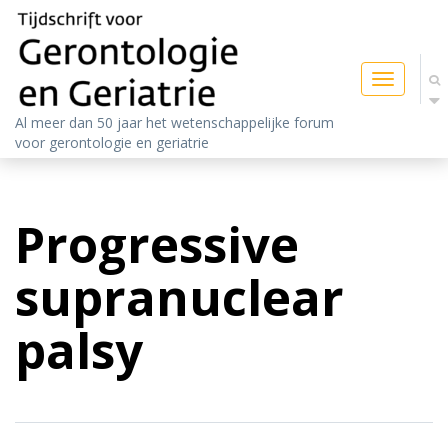
Toggle
navigatio
Al meer dan 50 jaar het wetenschappelijke forum
voor gerontologie en geriatrie
Progressive
supranuclear
palsy