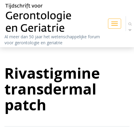
Toggle
navigatio
Al meer dan 50 jaar het wetenschappelijke forum
voor gerontologie en geriatrie
Rivastigmine
transdermal
patch