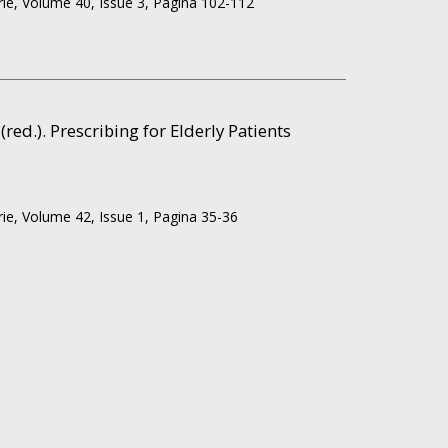
rie,
Volume 40,
Issue 3,
Pagina 102-112
en
(red.). Prescribing for Elderly Patients
rie,
Volume 42,
Issue 1,
Pagina 35-36
n.
 de