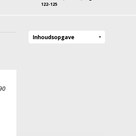
122-125
Inhoudsopgave
h
 90