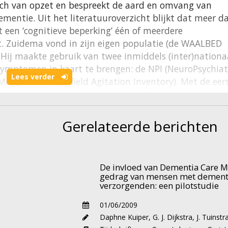
sch van opzet en bespreekt de aard en omvang van
entie. Uit het literatuuroverzicht blijkt dat meer d
een ‘cognitieve beperking’ één of meerdere
. Zuidema vond in zijn eigen populatie (de WAALBED
 Hij maakte gebruik van twee inmiddels (inter)nationa
mptomen in kaart te brengen: de NPI (NeuroPsychiat
Lees verder
CMAI (Cohen Mansfield Agitation Inventory). Met de eer
meinen bestreken zoals wanen, hallucinaties, depressi
 agitatieschaal is. Hij verzamelde data van 1322
. Opmerkelijk hierbij is dat zowel ‘hypergedrag‘
Gerelateerde berichten
edrag’ (apathie) hoog scoorde (>30%). Vervolgens
analyse een aantal stabiele subsyndromen of factore
orreleerde deze met (o.a.) de ernst van dementie.
De invloed van Dementia Care M
n van depressie, correleerde hoog met het ernstigste
gedrag van mensen met dementi
e auteur een al wat langer bestaande hypothese dat
verzorgenden: een pilotstudie
n) vooral gerelateerd is aan de vroegere stadia van
01/06/2009
erhand krijgt en een stemmingsstoornis zou kunnen
Daphne Kuiper
,
G. J. Dijkstra
,
J. Tuinstr
thie een ‘negatief’ symptoom is bij het voortschrijden