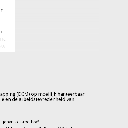
an
al
ric
ste
e,
n
apping (DCM) op moeilijk hanteerbaar
e en de arbeidstevredenheid van
a
,
Johan W. Groothoff
d