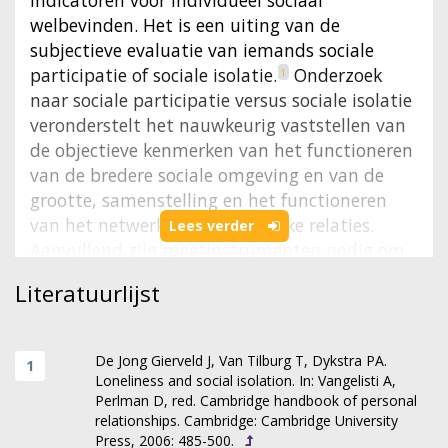
indicatoren voor individueel sociaal
welbevinden. Het is een uiting van de
subjectieve evaluatie van iemands sociale
participatie of sociale isolatie.
Onderzoek
1
naar sociale participatie versus sociale isolatie
veronderstelt het nauwkeurig vaststellen van
de objectieve kenmerken van het functioneren
van de bredere sociale omgeving en van de
grootte, samenstelling en het functioneren
van het netwerk van persoonlijke relaties.
Lees verder
Aanvullend zijn meetinstrumenten nodig om
ons te informeren over de subjectieve
Literatuurlijst
evaluatie van de situatie waarin mensen
verkeren, over het al of niet aanwezig zijn en
over de eventuele intensiteit van
De Jong Gierveld J, Van Tilburg T, Dykstra PA.
eenzaamheid. In deze studie wordt een
Loneliness and social isolation. In: Vangelisti A,
verkorte versie van de De Jong Gierveld
Perlman D, red. Cambridge handbook of personal
relationships. Cambridge: Cambridge University
eenzaamheidsschaal
,
voor het meten van
2
3
Press, 2006: 485-500.