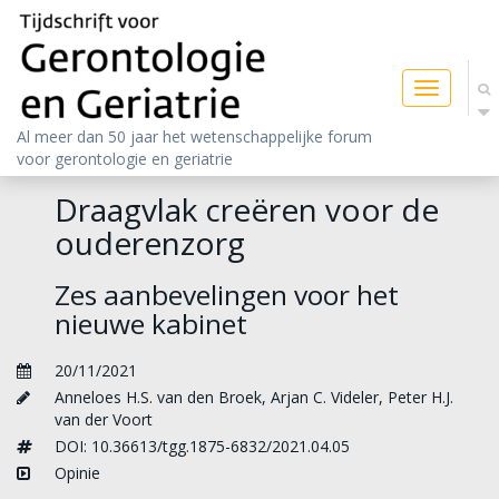
Toggle
navigatio
Al meer dan 50 jaar het wetenschappelijke forum
voor gerontologie en geriatrie
Draagvlak creëren voor de
ouderenzorg
Zes aanbevelingen voor het
nieuwe kabinet
20/11/2021
Anneloes H.S. van den Broek
,
Arjan C. Videler
,
Peter H.J.
van der Voort
DOI: 10.36613/tgg.1875-6832/2021.04.05
Opinie