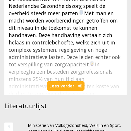
Nederlandse Gezondheidszorg speelt de
overheid steeds meer parten.
Met man en
1
macht worden voorbereidingen getroffen om
dit niveau in de toekomst te kunnen
handhaven. Deze handhaving vertaalt zich
helaas in controlebehoefte, welke zich uit in
complexe systemen, regelgeving en hoge
administratieve lasten. Deze leiden echter ook
tot verspilling van zorgcapaciteit.
In
2
verpleeghuizen besteden zorgprofessionals
minstens 25% van hun tijd aan
administratieve taken. Dit gaat ten koste van
Lees verder
de directe zorg voor de bewoners en
patiënten.
Met de stijgende zorgbehoefte
3
Literatuurlijst
nemen tevens zorgkosten en wachtlijsten toe
en vreest men voor een zorgkloof.
Dit vraagt
4
ons inziens om innovatie en afdoende
Ministerie van Volksgezondheid, Welzijn en Sport.
capaciteit.
5