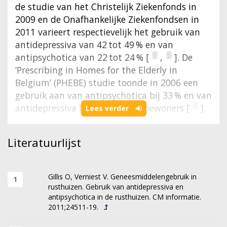
de studie van het Christelijk Ziekenfonds in
2009 en de Onafhankelijke Ziekenfondsen in
2011 varieert respectievelijk het gebruik van
antidepressiva van 42 tot 49 % en van
antipsychotica van 22 tot 24 % [
,
]. De
1
2
‘Prescribing in Homes for the Elderly in
Belgium’ (PHEBE) studie toonde in 2006 een
gebruik aan van antipsychotica bij 33 % en van
antidepressiva bij 40 % van de bewoners [
].
3
Lees verder
Verschillende factoren zouden hierbij een rol
spelen. Studies van Wood-Mitchell et al.,
Literatuurlijst
Cornegé-Blokland et al. en Azermai et al.
wijzen op de druk die artsen ervaren vanuit de
omgeving en van de verpleging om medicatie
Gillis O, Verniest V. Geneesmiddelengebruik in
rusthuizen. Gebruik van antidepressiva en
te starten [
,
,
]. Aan het opsporen van
4
5
6
antipsychotica in de rusthuizen. CM informatie.
depressie zou weinig tijd gespendeerd worden
2011;24511-19.
en artsen zouden veelal uitgaan van de
observatie van de verpleegkundigen [
]. Zij
7