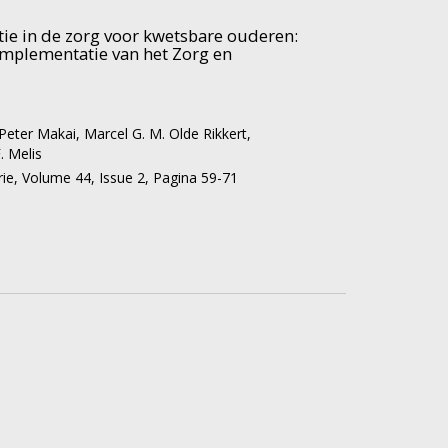
eel
p; 2014.
ie in de zorg voor kwetsbare ouderen:
implementatie van het Zorg en
er.
soverheid.nl/bestanden/documenten-en-
erstukken/2014/04/08/kamerbrief-over-resultaten-
leg-farmacie/kamerbrief-over-resultaten-bestuurlijk-
Peter Makai
,
Marcel G. M. Olde Rikkert
,
e.pdf
. Geraadpleegd op 31 oktober 2014.
. Melis
rie,
Volume 44,
Issue 2,
Pagina 59-71
de Gezondheidszorg. Meerjarenbeleidsplan 2012–
de Gezondheidszorg, Utrecht; 2011.