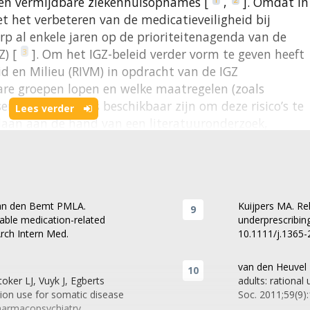
 en vermijdbare ziekenhuisopnames [
,
]. Omdat in
et het verbeteren van de medicatieveiligheid bij
p al enkele jaren op de prioriteitenagenda van de
Z) [
]. Om het IGZ-beleid verder vorm te geven heeft
3
id en Milieu (RIVM) in opdracht van de IGZ
bare groepen lopen en welke maatregelen (zoals
sen en apothekers beschikbaar zijn om deze risico’s te
Lees verder
edaan aan de hand van een literatuuronderzoek,
een discussiebijeenkomst met experts uit het zorgveld
 binnen diverse disciplines en werkterreinen,
uizen, geestelijke gezondheidszorg en ouderenzorg.
resultaten van het RIVM-onderzoek en de activiteiten
 van den Bemt PMLA.
Kuijpers MA. R
onden risico’s te beperken, en beschrijft het
table medication-related
underprescribing
GZ om de farmacotherapeutische zorg voor kwetsbare
Arch Intern Med.
10.1111/j.1365-
erbeteren.
van den Heuvel 
oker LJ, Vuyk J, Egberts
adults: rational
deren en mensen met een
ion use for somatic disease
Soc. 2011;59(9)
 Pharmacopsychiatry.