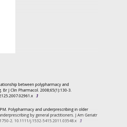
 en
elationship between polypharmacy and
. Br J Clin Pharmacol. 2008;65(1):130-3.
2125.2007.02961.x
PM. Polypharmacy and underprescribing in older
 underprescribing by general practitioners. J Am Geriatr
:1750-2. 10.1111/j.1532-5415.2011.03548.x