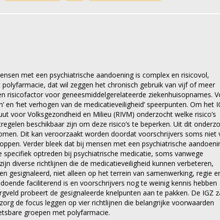
nsen met een psychiatrische aandoening is complex en risicovol,
lyfarmacie, dat wil zeggen het chronisch gebruik van vijf of meer
een risicofactor voor geneesmiddelgerelateerde ziekenhuisopnames. V
n’ en ‘het verhogen van de medicatieveiligheid’ speerpunten. Om het 
ituut voor Volksgezondheid en Milieu (RIVM) onderzocht welke risico’s
egelen beschikbaar zijn om deze risico’s te beperken. Uit dit onderz
omen. Dit kan veroorzaakt worden doordat voorschrijvers soms niet 
stoppen. Verder bleek dat bij mensen met een psychiatrische aandoeni
die specifiek optreden bij psychiatrische medicatie, soms vanwege
n diverse richtlijnen die de medicatieveiligheid kunnen verbeteren,
en gesignaleerd, niet alleen op het terrein van samenwerking, regie e
ende faciliterend is en voorschrijvers nog te weinig kennis hebben
rgveld probeert de gesignaleerde knelpunten aan te pakken. De IGZ z
org de focus leggen op vier richtlijnen die belangrijke voorwaarden
tsbare groepen met polyfarmacie.