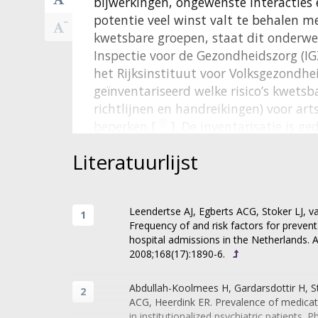
bijwerkingen, ongewenste interacties
potentie veel winst valt te behalen m
kwetsbare groepen, staat dit onderwer
Inspectie voor de Gezondheidszorg (IG
het Rijksinstituut voor Volksgezondhe
geïnventariseerd welke risico’s kwets
richtlijnen en handreikingen) voor art
beperken [
]. De inventarisatie is g
4
interviews met een zestal experts en 
Literatuurlijst
van de IGZ. De experts waren werkzaam
waaronder de eerstelijnszorg, ziekenh
Dit gastcommentaar reflecteert op de 
Leendertse AJ, Egberts ACG, Stoker LJ,
die het zorgveld onderneemt om de gev
Frequency of and risk factors for preven
voorgenomen toezichtbeleid van de I
hospital admissions in the Netherlands. 
2008;168(17):1890-6.
groepen met polyfarmacie verder te v
Abdullah-Koolmees H, Gardarsdottir H, St
Kwetsbare groepen: ou
ACG, Heerdink ER. Prevalence of medicat
in institutionalized psychiatric patients.