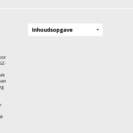
Inhoudsopgave
oor
IGZ-
oek
van
ng
n
al