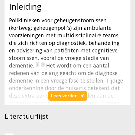
Inleiding
Poliklinieken voor geheugenstoornissen
(kortweg: geheugenpoli’s) zijn ambulante
voorzieningen met multidisciplinaire teams
die zich richten op diagnostiek, behandeling
en advisering van patiënten met cognitieve
stoornissen, vooral de vroege stadia van
dementie.
Het wordt om een aantal
1
2
redenen van belang geacht om de diagnose
dementie in een vroege fase te stellen. Tijdige
onderkenning door de huisarts betekent dat
deze extra aandacht kan besteden aan de
Lees verder
somatische conditie van de patiënt,
maar
3
nog belangrijker is waarschijnlijk dat de
Literatuurlijst
patiënt en de familie duidelijkheid over de
diagnose en prognose kan worden geboden,
waardoor gerichte advisering en begeleiding