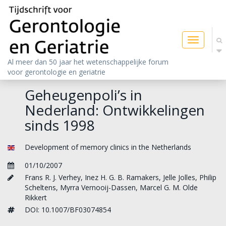
Toggle
navigatio
Al meer dan 50 jaar het wetenschappelijke forum
voor gerontologie en geriatrie
Geheugenpoli’s in
Nederland: Ontwikkelingen
sinds 1998
Development of memory clinics in the Netherlands
01/10/2007
Frans R. J. Verhey
,
Inez H. G. B. Ramakers
,
Jelle Jolles
,
Philip
Scheltens
,
Myrra Vernooij-Dassen
,
Marcel G. M. Olde
Rikkert
DOI: 10.1007/BF03074854