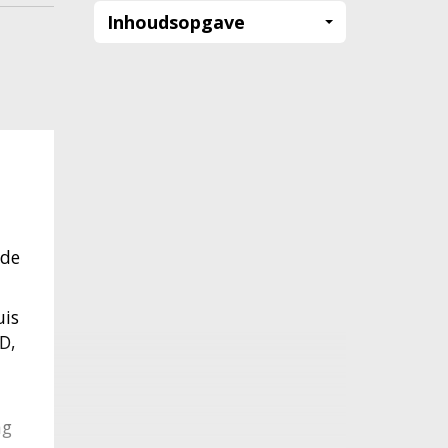
Inhoudsopgave
 de
uis
D,
ng