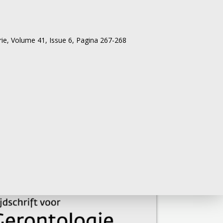
van
rie,
Volume 41,
Issue 6,
Pagina 267-268
as.