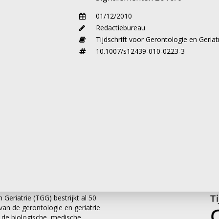
gedragen aan het verkrijgen van opleidingsbevoegdheid 
01/12/2010
 de opleiding om gezondheidsredenen niet op zich
Redactiebureau
eer. Terecht werd zij hetzelfde jaar koninklijk
Tijdschrift voor Gerontologie en Geriat
10.1007/s12439-010-0223-3
ikkelingen intensief en was trots als er iets bereikt w
n, zoals schilderen. De laatste jaren ging haar
s gelukkig met haar te hebben samengewerkt.
 Geriatrie (TGG) bestrijkt al 50
an de gerontologie en geriatrie
it de biologische, medische,