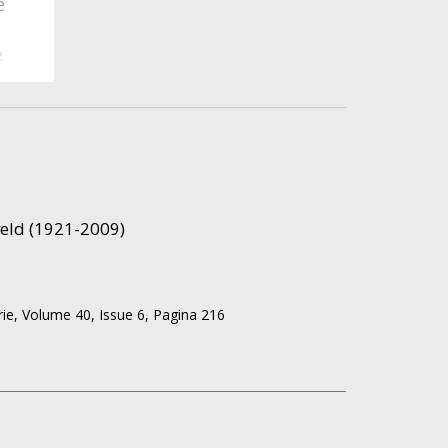
e
e
ns
Marja Jellesma-Egg
r heeft geen beschrijving
Deze auteur heeft geen 
n,
veld (1921-2009)
rie,
Volume 40,
Issue 6,
Pagina 216
n