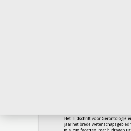
klinische geriatrie. Zij heeft nog bij
de afdeling in Arnhem. Helaas kon zij
nemen. In 1985 legde zij haar functie n
onderscheiden.
In de jaren daarna, volgde Lies de ontw
Maar zij boorde ook andere talenten aa
gezondheid achteruit. Wij prijzen on
Helder en wijs tot op het laatst.
Over
Het Tijdschrift voor Gerontologie en
jaar het brede wetenschapsgebied v
in al zijn facetten, met bijdragen u