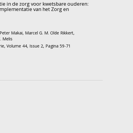
ie in de zorg voor kwetsbare ouderen:
d
implementatie van het Zorg en
Peter Makai
,
Marcel G. M. Olde Rikkert
,
hte
. Melis
fst
rie,
Volume 44,
Issue 2,
Pagina 59-71
in
n
n.
,