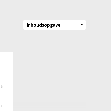
Inhoudsopgave
ek
n