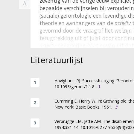
zeventig van de vorige eeuw expliciet 
bepaalde verschijnselen bij verouderin
(sociale) gerontologie een levendige 
theorie en aanhangers van de
activity
t
gevormd door de vraag of het welzijn
terugtrekking uit of juist door contin
activity
-benadering gaat er van uit dat
indien het niveau van participatie en 
Literatuurlijst
gecontinueerd. De
disengagement-
bena
worden een hoog niveau van welzijn a
terugbrengen van rolverplichtingen en 
Havighurst RJ. Successful aging. Gerontol
Een ander perspectief op beschrijvend
10.1093/geront/1.1.8
disablement
zoals dat in de jaren nege
Jette is beschreven.
Hierbij worden v
3
Cumming E, Henry W. In: Growing old: th
New York: Basic Books; 1961.
van
disablement
verloopt: van patholog
ten slotte beperkingen in het dagelijk
Verbrugge LM, Jette AM. The disablement
disablement
is niet voor iedere perso
1994;381-14. 10.1016/0277-9536(94)902
pathway
(van pathologie naar beperkin