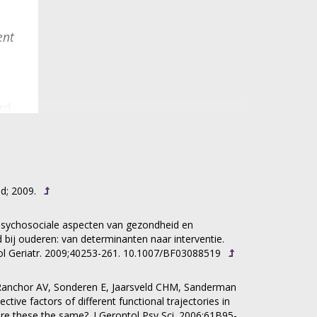
ent
rd
d; 2009.
sychosociale aspecten van gezondheid en
 bij ouderen: van determinanten naar interventie.
ol Geriatr. 2009;40253-261. 10.1007/BF03088519
anchor AV, Sonderen E, Jaarsveld CHM, Sanderman
n
ective factors of different functional trajectories in
aar
Are these the same?. J Gerontol Psy Sci. 2006;61B95-