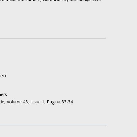
t
-
nen
en
men
ren
mers
rie,
Volume 43,
Issue 1,
Pagina 33-34
le,