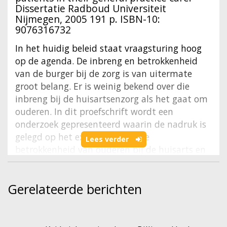
Dissertatie Radboud Universiteit
Nijmegen, 2005 191 p. ISBN-10:
9076316732
In het huidig beleid staat vraagsturing hoog
op de agenda. De inbreng en betrokkenheid
van de burger bij de zorg is van uitermate
groot belang. Er is weinig bekend over die
inbreng bij de huisartsenzorg als het gaat om
ouderen. In dit proefschrift wordt een
onderzoek gepresenteerd waarin de nadruk is
gelegd op het exploreren van de
Lees verder
betrokkenheid van ouderen bij de huisarts en
op het evalueren van methodes om die
inbreng en betrokkenheid te verbeteren. Uit
Gerelateerde berichten
interviews met 28 ouderen van boven de 70
jaar werd duidelijk dat ouderen een positieve
inbreng zouden willen hebben maar dat dit
nog niet gebeurt omdat men het niet gewend