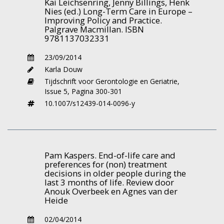
Kai Leichsenring, Jenny Billings, Henk
is en omdat er toch altijd spanning bestaat
Nies (ed.) Long-Term Care in Europe –
Improving Policy and Practice.
als men naar de dokter gaat.
Palgrave Macmillan. ISBN
9781137032331
Wetzels, een pas begonnen huisarts, heeft
nagegaan hoe de mening van huisartsen in 7
23/09/2014
landen was over de inbreng van ouderen. In
Karla Douw
het algemeen werd er opgemerkt dat men van
Tijdschrift voor Gerontologie en Geriatrie,
mening is dat patiënten-inbreng een positieve
Issue 5,
Pagina 300-301
invloed heeft op de uitkomsten van het
10.1007/s12439-014-0096-y
consult. Dit is een mening die ook zonder
onderzoek wel zou kunnen worden
geformuleerd.
Pam Kaspers. End-of-life care and
Ook andere conclusies over de patiënten
preferences for (non) treatment
inbreng lijken niet zo spannend. Zo wordt
decisions in older people during the
last 3 months of life. Review door
nagegaan of een patiëntenfolder of een
Anouk Overbeek en Agnes van der
patiëntensatisfactie vragenlijst invloed zou
Heide
hebben, maar de onderzoeker komt niet
02/04/2014
verder dan te concluderen dat deze