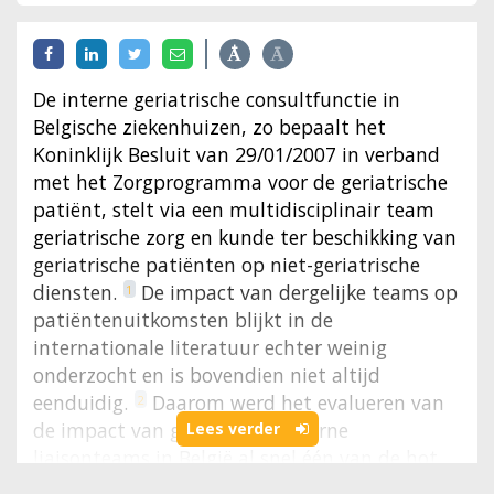
De interne geriatrische consultfunctie in
Belgische ziekenhuizen, zo bepaalt het
Koninklijk Besluit van 29/01/2007 in verband
met het Zorgprogramma voor de geriatrische
patiënt, stelt via een multidisciplinair team
geriatrische zorg en kunde ter beschikking van
geriatrische patiënten op niet-geriatrische
diensten.
De impact van dergelijke teams op
1
patiëntenuitkomsten blijkt in de
internationale literatuur echter weinig
onderzocht en is bovendien niet altijd
eenduidig.
Daarom werd het evalueren van
2
de impact van geriatrische interne
Lees verder
liaisonteams in België al snel één van de hot
topics in de onderzoekslijn