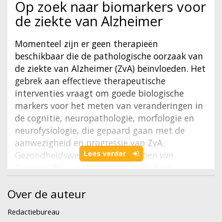
Op zoek naar biomarkers voor
de ziekte van Alzheimer
Momenteel zijn er geen therapieën
beschikbaar die de pathologische oorzaak van
de ziekte van Alzheimer (ZvA) beïnvloeden. Het
gebrek aan effectieve therapeutische
interventies vraagt om goede biologische
markers voor het meten van veranderingen in
de cognitie, neuropathologie, morfologie en
neurofysiologie, die gepaard gaan met de
aanwezigheid en progressie van ZvA.
Lees verder
Gezondheidswetenschapper
Jeroen van
Deursen
, 30 jr, ook opgeleid in Medisch
Beeldvormende en Radiotherapeutische
Over de auteur
Technieken, onderzocht verschillende
parameters van het elektro-encefalogram
Redactiebureau
(EEG) als potentiële nieuwe biomarker voor het