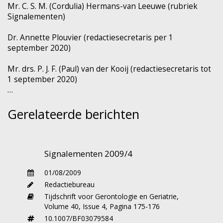
Mr. C. S. M. (Cordulia) Hermans-van Leeuwe (rubriek
stellen van de diagnose, het monitoren van
Signalementen)
het ziektebeloop en het vervolgen van de
effecten van therapeutische interventies. Uit
Dr. Annette Plouvier (redactiesecretaris per 1
zijn promotieonderzoek blijkt dat EEG geen
september 2020)
aanvullende waarde heeft bij de diagnostiek,
Mr. drs. P. J. F. (Paul) van der Kooij (redactiesecretaris tot
maar wel mogelijk kan bijdragen aan het
1 september 2020)
monitoren van het ziektebeloop en het meten
van therapeutische effecten bij ZvA.
Gerelateerde berichten
Bij zijn onderzoek naar het neuro-anatomische
correlaat van gedragsproblemen bij ZvA vindt
hij onder andere een associatie tussen apathie
en een verminderd grijze stof volume in
Signalementen 2009/4
bepaalde hersengebieden. Proefschrift
01/08/2009
Functional and structural brain markers of
Redactiebureau
Alzheimer’s disease. Clinical studies using EEG
Tijdschrift voor Gerontologie en Geriatrie,
and VBM
, Universiteit Maastricht, 9 april 2009,
Volume 40,
Issue 4,
Pagina 175-176
224 p, ISBN 978 90 75579 39 0. Promotores
10.1007/BF03079584