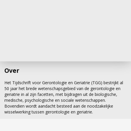
belang, maar wordt in de kliniek onvoldoende
gebruikt. Een andere conclusie is dat de
voorspellende waarde van de prestaties op
cognitieve tests, voor het dagelijks
functioneren in het algemeen wordt
overschat. Deze bevinding benadrukt de
behoefte aan directe observatie van het
uitvoeren van alledaagse activiteiten van
mensen met dementie. Proefschrift
Ecological
Over
aspects of cognitive assessment
, Universiteit
Maastricht, 29 april 2009, 203 p, ISBN 978 90
Het Tijdschrift voor Gerontologie en Geriatrie (TGG) bestrijkt al
7557 938 3. Promotor was prof.dr. F.R.J. Verhey.
50 jaar het brede wetenschapsgebied van de gerontologie en
geriatrie in al zijn facetten, met bijdragen uit de biologische,
medische, psychologische en sociale wetenschappen.
Vibrerende zooltjes kunnen
Bovendien wordt aandacht besteed aan de noodzakelijke
wisselwerking tussen gerontologie en geriatrie.
de balans verbeteren
Een verstoorde balans als gevolg van