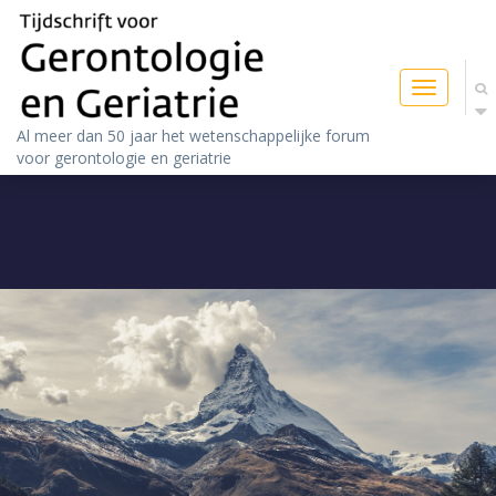
Toggle
navigatio
Al meer dan 50 jaar het wetenschappelijke forum
voor gerontologie en geriatrie