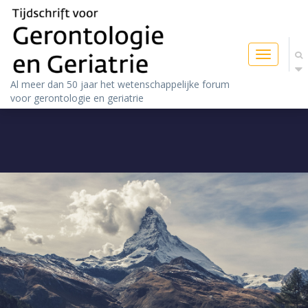
Toggle
navigatio
Al meer dan 50 jaar het wetenschappelijke forum
voor gerontologie en geriatrie