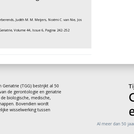
rberends
,
Judith M. M. Meijers
,
Noémi C. van Nie
,
Jos
Geriatrie,
Volume 44,
Issue 6,
Pagina 242-252
 Geriatrie (TGG) bestrijkt al 50
an de gerontologie en geriatrie
it de biologische, medische,
chappen. Bovendien wordt
ijke wisselwerking tussen
Al meer dan 50 jaa