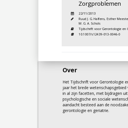
Zorgproblemen
22/11/2013
Ruud J. G. Halfens
,
Esther Meeste
M. G. A. Schols
Tijdschrift voor Gerontologie en 
10.1007/s12439-013-0046-0
Over
Het Tijdschrift voor Gerontologie en
jaar het brede wetenschapsgebied v
in al zijn facetten, met bijdragen u
psychologische en sociale wetens
aandacht besteed aan de noodzakel
gerontologie en geriatrie.