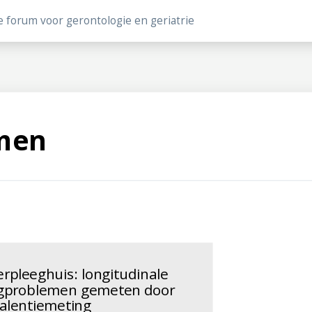
e forum voor gerontologie en geriatrie
men
erpleeghuis: longitudinale
rgproblemen gemeten door
valentiemeting