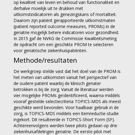
op kwaliteit van leven en behoud van functionaliteit en
derhalve moeilijk uit te drukken met
uitkomstindicatoren als genezingskans of mortaliteit.
Daarom zijn patiënt gerapporteerde uitkomstmaten
(patient reported outcome measures, PROMs) in de
geriatrie mogelijk betere indicatoren voor gezondheid.
In 2015 gaf de NVKG de Commissie Kwaliteitsmeting
de opdracht om een geschikte PROM te selecteren
voor geriatrische ziekenhuispatiënten.
Methode/resultaten
De werkgroep stelde vast dat het doel van de PROM is
het meten van uitkomsten vanuit het perspectief van
de oudere patiënt waarbij de klinisch geriater
betrokken is bij de zorg. Vanuit de literatuur werden
vier mogelijke PROMs geïdentificeerd, waarna middels
vooraf gestelde selectiecriteria TOPICS-MDS als meest
geschikte werd bevonden. Voor haalbaar gebruik in de
zorg, is TOPICS-MDS middels een itemreductie-studie
ingekort. Dit resulteerde in TOPICS-Short Form (SF).
Achtereenvolgens werden twee pilots gedaan op drie
ziekenhuisafdelingen geriatrie. De eerste pilot met