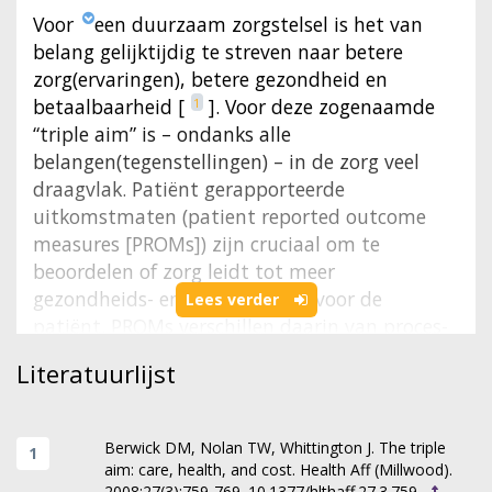
Voor
een duurzaam zorgstelsel is het van
belang gelijktijdig te streven naar betere
zorg(ervaringen), betere gezondheid en
betaalbaarheid [
]. Voor deze zogenaamde
1
“triple aim” is – ondanks alle
belangen(tegenstellingen) – in de zorg veel
draagvlak. Patiënt gerapporteerde
uitkomstmaten (patient reported outcome
measures [PROMs]) zijn cruciaal om te
beoordelen of zorg leidt tot meer
gezondheids- en welzijnswinst voor de
Lees verder
patiënt. PROMs verschillen daarin van proces-
en structuurmaten die vastleggen of voldaan
Literatuurlijst
wordt aan zorgstandaarden en van de
patiëntervaringsmetingen (patient reported
experience measures) die de ervaringen in het
Berwick DM, Nolan TW, Whittington J. The triple
zorgproces vastleggen. In de geriatrie zijn
aim: care, health, and cost. Health Aff (Millwood).
PROMs misschien wel de belangrijkste
2008;27(3):759-769. 10.1377/hlthaff.27.3.759