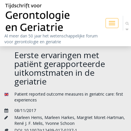
Toggle
navigatio
Al meer dan 50 jaar het wetenschappelijke forum
voor gerontologie en geriatrie
Eerste ervaringen met
patiënt gerapporteerde
uitkomstmaten in de
geriatrie
Patient reported outcome measures in geriatric care: first
experiences
08/11/2017
Marleen Hems
,
Marleen Harkes
,
Margriet Moret-Hartman
,
René J. F. Melis
,
Yvonne Schoon
DOI: 10.1007/s12439-017-0237-1