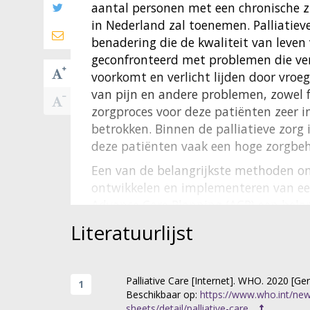
aantal personen met een chronische zi
in Nederland zal toenemen. Palliatiev
benadering die de kwaliteit van leven
geconfronteerd met problemen die ve
voorkomt en verlicht lijden door vroeg
van pijn en andere problemen, zowel fys
zorgproces voor deze patiënten zeer i
betrokken. Binnen de palliatieve zorg
deze patiënten vaak een hoge zorgbeho
Een van de belangrijkste methoden om 
ontwikkelen en implementeren van ee
Advance Care Planning (ACP) een belan
tevredenheid rond het levenseinde ve
Literatuurlijst
proces waarin een patiënt, zijn of ha
doelen en voorkeuren van de patiënt 
In de regio Westelijke Mijnstreek zijn
Palliative Care [Internet]. WHO. 2020 [G
Beschikbaar op:
https://www.who.int/ne
gesignaleerd
naar aanleiding van cri
7
sheets/detail/palliative-care
.