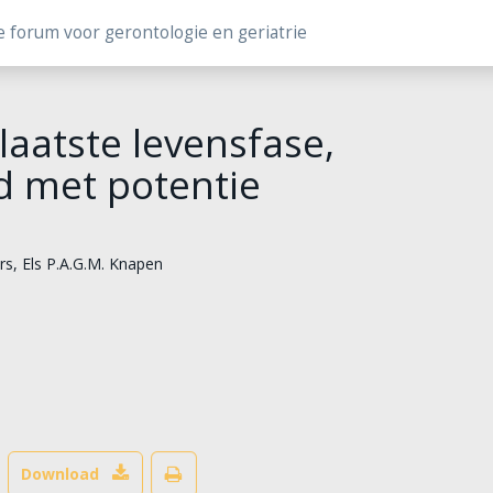
e forum voor gerontologie en geriatrie
laatste levensfase,
ad met potentie
rs
,
Els P.A.G.M. Knapen
Download