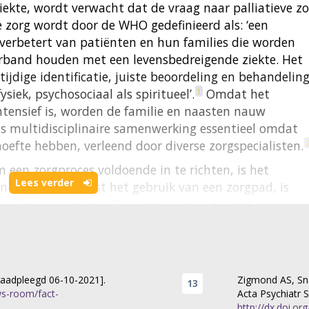
ekte, wordt verwacht dat de vraag naar palliatieve z
e zorg wordt door de WHO gedefinieerd als: ‘een
 verbetert van patiënten en hun families die worden
rband houden met een levensbedreigende ziekte. Het
tijdige identificatie, juiste beoordeling en behandelin
iek, psychosociaal als spiritueel’.
Omdat het
1
ntensief is, worden de familie en naasten nauw
 is multidisciplinaire samenwerking essentieel omdat
efte hebben, verleend door diverse zorgspecialisten.
een zorgproces voldoende in te richten, is het
Lees verder
n zorgpad.
Naast het gebruik van een zorgpad, is
3
grijk aspect van palliatieve zorg, omdat het de
rbetert en de mate van ongerief vermindert.
ACP is: ‘
4
ar familie en zorgverleners nadenken over de waarden,
voor toekomstige medische behandeling en zorg’.
‘
5
6
 enkele verbeterpunten in het palliatieve zorgproces
eraadpleegd 06-10-2021].
Zigmond AS, Sna
ws-room/fact-
Acta Psychiatr S
sissituaties, onvoldoende betrokkenheid van patiënte
http://dx.doi.o