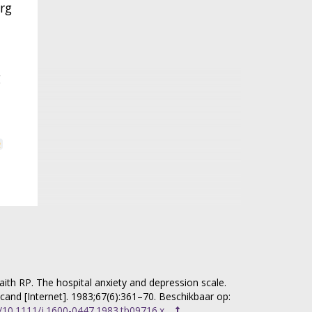
org
g
2
het
ith RP. The hospital anxiety and depression scale.
cand [Internet]. 1983;67(6):361–70. Beschikbaar op:
n
rg/10.1111/j.1600-0447.1983.tb09716.x
.