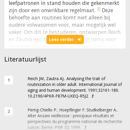
leefpatronen in stand houden die gekenmerkt
zijn door een onwrikbare regelmaat.
Deze
1
behoefte aan routines komt niet alleen bij
oudere volwassenen voor, maar mogelijk wel
vaker. Om dit te bestuderen, ontwierpen Reich
en Zautra een schaal met twintig items voor
Lees verder
routinematig gedrag die na factoranalyse uit
twee factoren bleek te bestaan. De eerste
Literatuurlijst
dimensie (Iedere dag orde en routine hebben)
groepeert de items die een voorkeur
uitdrukken voor gebeurtenissen die betrekking
Reich JW, Zautra AJ.. Analysing the trait of
hebben op orde, routine en voorspelbaarheid.
routinization in older adult. International Journal of
aging and human development. 1991;32161-180.
Factor 2 (Niet houden van verstoringen) bevat
10.2190/4PKR-F87M-UXEQ-R5J2
de items die onvrede uitdrukken over
onverwachte of nieuwe ervaringen. De auteurs
Perrig-Chiello P.. Hoepflinger F. Studkelberger A..
vonden een negatieve correlatie tussen hoge
Alter Anzani vieillessse : principaux résultats et
scores op factor 2 en een lagere frequentie van
perspectives du programme national de recherche
suisse. Berne: PNR 32; 1999.
‘gewenste’ gebeurtenissen in het leven.