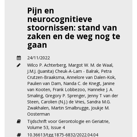
Pijn en
neurocognitieve
stoornissen: stand van
zaken en de weg nog te
gaan
24/11/2022
Wilco P. Achterberg
,
Margot W. M. de Waal
,
J.M.J. (Juanita) Cheuk-A-Lam - Balrak
,
Petra
Crutzen-Braaksma
,
Annelore van Dalen-Kok
,
Paulien van Dam
,
Nanda C. de Knegt
,
Janine
van Kooten
,
Frank Lobbezoo
,
Hanneke J. A.
Smaling
,
Gregory P. Sprenger
,
Jenny T van der
Steen
,
Carolien (N.J.) de Vries
,
Sandra M.G.
Zwakhalen
,
Martin Smalbrugge
,
Joukje M.
Oosterman
Tijdschrift voor Gerontologie en Geriatrie,
Volume 53,
Issue 4
10.36613/tgg.1875-6832/2022.04.04