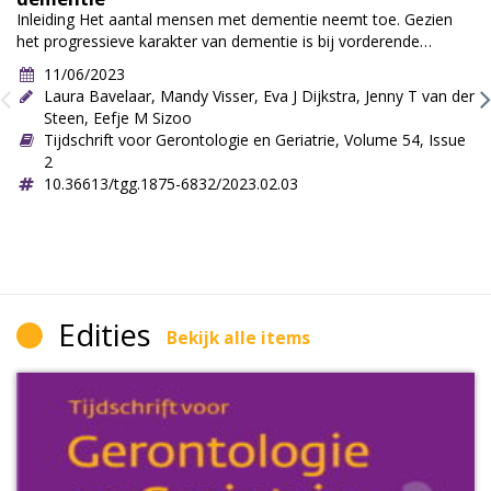
Inleiding Het aantal mensen met dementie neemt toe. Gezien
het progressieve karakter van dementie is bij vorderende
dementie een palliatieve…
11/06/2023
Laura Bavelaar
,
Mandy Visser
,
Eva J Dijkstra
,
Jenny T van der
Steen
,
Eefje M Sizoo
Tijdschrift voor Gerontologie en Geriatrie, Volume 54, Issue
2
10.36613/tgg.1875-6832/2023.02.03
Edities
Bekijk alle items